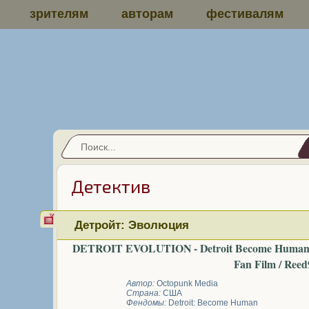
зрителям
авторам
фестивалям
Детектив
Детройт: Эволюция
DETROIT EVOLUTION - Detroit Become Human 
Fan Film / Reed
Автор:
Octopunk Media
Страна:
США
Фендомы:
Detroit: Become Human