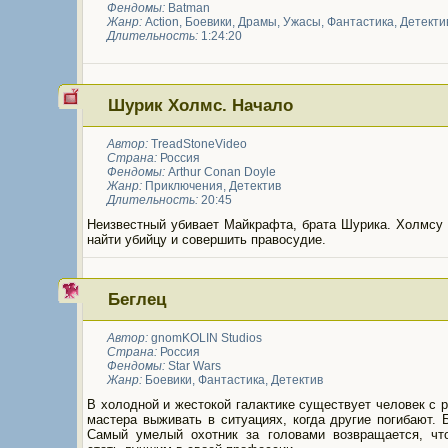
Фендомы:
Batman
Жанр:
Action
,
Боевики
,
Драмы
,
Ужасы
,
Фантастика
,
Детекти
Длительность:
1:24:20
Шурик Холмс. Начало
Автор:
TreadStoneVideo
Страна:
Россия
Фендомы:
Arthur Conan Doyle
Жанр:
Приключения
,
Детектив
Длительность:
20:45
Неизвестный убивает Майкрафта, брата Шурика. Холмсу 
найти убийцу и совершить правосудие.
Беглец
Автор:
gnomKOLIN Studios
Страна:
Россия
Фендомы:
Star Wars
Жанр:
Боевики
,
Фантастика
,
Детектив
В холодной и жестокой галактике существует человек с 
мастера выживать в ситуациях, когда другие погибают. 
Самый умелый охотник за головами возвращается, чт