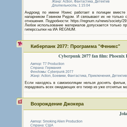
Жанр:
Action
,
Фантастика
,
Детектив
Длительность:
1:15:04
Андроид по имени Нэинс работает в полиции вместе
напарником Гэвином Ридом. И связывают их не только 
отношения. Подробности: https://regnum.ru/news/society/29
Любое использование материалов допускается только пр
гиперссылки на ИА REGNUM.
Киберпанк 2077: Программа "Феникс"
Cyberpunk 2077 fan film: Phoenix
Автор:
T7 Production
Страна:
Германия
Фендомы:
Cyberpunk 2077
Жанр:
Action
,
Боевики
,
Фантастика
,
Приключения
,
Детектив
Если находясь в самоизоляции нельзя доснять фильм,
порадовать всех ожидающих его тизер из уже отснятых м
Возрождение Джокера
Jok
Автор:
Smoking Alien Production
Страна:
США