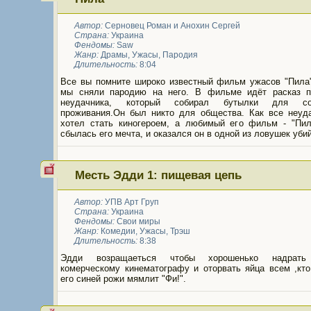
Автор:
Серновец Роман и Анохин Сергей
Страна:
Украина
Фендомы:
Saw
Жанр:
Драмы
,
Ужасы
,
Пародия
Длительность:
8:04
Все вы помните широко известный фильм ужасов "Пила".
мы сняли пародию на него. В фильме идёт расказ п
неудачника, который собирал бутылки для соб
проживания.Он был никто для общества. Как все неуда
хотел стать киногероем, а любимый его фильм - "Пил
сбылась его мечта, и оказался он в одной из ловушек уби
Месть Эдди 1: пищевая цепь
Автор:
УПВ Арт Груп
Страна:
Украина
Фендомы:
Свои миры
Жанр:
Комедии
,
Ужасы
,
Трэш
Длительность:
8:38
Эдди возращаеться чтобы хорошенько надрать
комерческому кинематографу и оторвать яйца всем ,кто
его синей рожи мямлит "Фи!".