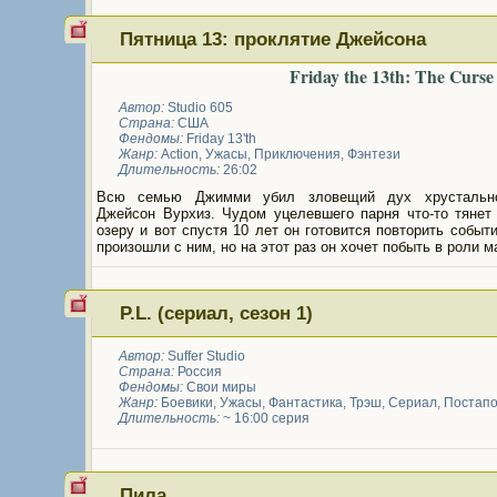
Пятница 13: проклятие Джейсона
Friday the 13th: The Curse
Автор:
Studio 605
Страна:
США
Фендомы:
Friday 13'th
Жанр:
Action
,
Ужасы
,
Приключения
,
Фэнтези
Длительность:
26:02
Всю семью Джимми убил зловещий дух хрустально
Джейсон Вурхиз. Чудом уцелевшего парня что-то тянет 
озеру и вот спустя 10 лет он готовится повторить событ
произошли с ним, но на этот раз он хочет побыть в роли м
P.L. (сериал, сезон 1)
Автор:
Suffer Studio
Страна:
Россия
Фендомы:
Свои миры
Жанр:
Боевики
,
Ужасы
,
Фантастика
,
Трэш
,
Сериал
,
Постапо
Длительность:
~ 16:00 серия
Пила