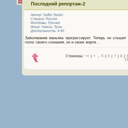
Последний репортаж-2
Автор:
Suffer Studio
Страна:
Россия
Фендомы:
Прочее
Жанр:
Ужасы
,
Трэш
Длительность:
4:40
Заболевание маньяка прогрессирует. Теперь он слышит 
голос своего сознания, но и своих жертв…
Страницы:
<<
|
<
...
5
|
6
|
7
|
8
|
1