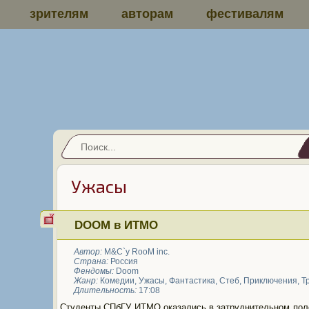
зрителям
авторам
фестивалям
Ужасы
DOOM в ИТМО
Автор:
M&C`y RooM inc.
Страна:
Россия
Фендомы:
Doom
Жанр:
Комедии
,
Ужасы
,
Фантастика
,
Стеб
,
Приключения
,
Т
Длительность:
17:08
Студенты СПбГУ ИТМО оказались в затруднительном поло