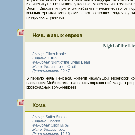
их институте появились ужасные монстры из компьюте
Doom. Выжить и при этом избавить человечество от по
компьютерными монстрами - вот основная задача дл
питерских студентов!
Ночь живых евреев
Night of the Li
Автор:
Oliver Noble
Страна:
США
Фендомы:
Night of the Living Dead
Жанр:
Ужасы
,
Трэш
,
Стеб
Длительность:
20:47
В первую ночь Пейсаха, жители небольшой еврейской ко
названием Мойшвилль, наевшись зараженной мацы, превр
кровожадных зомби-евреев.
Кома
Автор:
Suffer Studio
Страна:
Россия
Фендомы:
Свои миры
Жанр:
Ужасы
,
Трэш
Длительность:
15:30