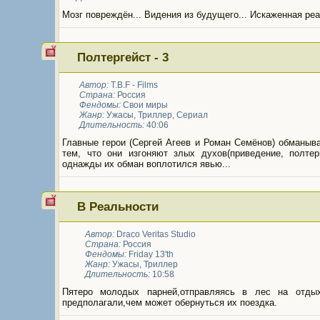
Мозг повреждён... Видения из будущего... Искаженная реа
Полтергейст - 3
Автор:
T.B.F - Films
Страна:
Россия
Фендомы:
Свои миры
Жанр:
Ужасы
,
Триллер
,
Сериал
Длительность:
40:06
Главные герои (Сергей Агеев и Роман Семёнов) обманыв
тем, что они изгоняют злых духов(приведение, полтерг
однажды их обман воплотился явью...
В Реальности
Автор:
Draco Veritas Studio
Страна:
Россия
Фендомы:
Friday 13'th
Жанр:
Ужасы
,
Триллер
Длительность:
10:58
Пятеро молодых парней,отправляясь в лес на отды
предполагали,чем может обернуться их поездка.