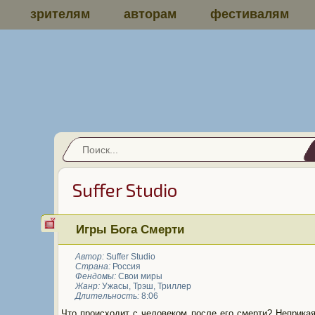
зрителям
авторам
фестивалям
Suffer Studio
Игры Бога Смерти
Автор:
Suffer Studio
Страна:
Россия
Фендомы:
Свои миры
Жанр:
Ужасы
,
Трэш
,
Триллер
Длительность:
8:06
Что происходит с человеком после его смерти? Неприка