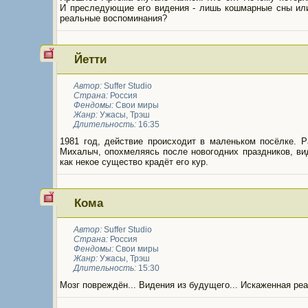
И преследующие его видения - лишь кошмарные сны или
реальные воспоминания?
Йетти
Автор:
Suffer Studio
Страна:
Россия
Фендомы:
Свои миры
Жанр:
Ужасы
,
Трэш
Длительность:
16:35
1981 год, действие происходит в маленьком посёлке. Р
Михалыч, опохмеляясь после новогодних праздников, ви
как некое существо крадёт его кур.
Кома
Автор:
Suffer Studio
Страна:
Россия
Фендомы:
Свои миры
Жанр:
Ужасы
,
Трэш
Длительность:
15:30
Мозг повреждён... Видения из будущего... Искаженная реа