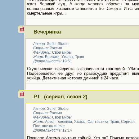
ждет Великий суд. А когда человек обречен на мук
полноправным хозяином становится Бог Смерти. И начин
смертельные игры...
Вечеринка
Автор:
Suffer Studio
Страна:
Россия
Фендомы:
Свои миры
Жанр:
Боевики
,
Ужасы
,
Трэш
Длительность:
19:51
Студенческая вечеринка заканчивается трагедией. Убит
Подозревается её друг, но правосудию предстоит выя
убийца. Детективная история длинной в 24 часа.
P.L. (сериал, сезон 2)
Автор:
Suffer Studio
Страна:
Россия
Фендомы:
Свои миры
Жанр:
Action
,
Боевики
,
Ужасы
,
Фантастика
,
Трэш
,
Сериал
,
Постапокалипсис
Длительность:
12:14
Прошлое Артема окутано тайной. Кто он? Почему потеря