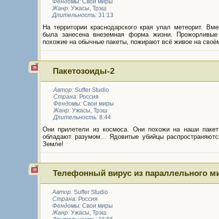
Фендомы:
Свои миры
Жанр:
Ужасы
,
Трэш
Длительность:
31:13
На территории краснодарского края упал метеорит. Вме
была занесена внеземная форма жизни. Прожорливые
похожие на обычные пакеты, пожирают всё живое на своём
Пакетозоиды-2
Автор:
Suffer Studio
Страна:
Россия
Фендомы:
Свои миры
Жанр:
Ужасы
,
Трэш
Длительность:
8:44
Они прилетели из космоса. Они похожи на наши пакет
обладают разумом... Ядовитые убийцы распространяютс
Земле!
Телефонный вирус из параллельного м
Автор:
Suffer Studio
Страна:
Россия
Фендомы:
Свои миры
Жанр:
Ужасы
,
Трэш