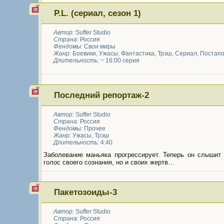
P.L. (сериал, сезон 1)
Автор:
Suffer Studio
Страна:
Россия
Фендомы:
Свои миры
Жанр:
Боевики
,
Ужасы
,
Фантастика
,
Трэш
,
Сериал
,
Постапо
Длительность:
~ 16:00 серия
Последний репортаж-2
Автор:
Suffer Studio
Страна:
Россия
Фендомы:
Прочее
Жанр:
Ужасы
,
Трэш
Длительность:
4:40
Заболевание маньяка прогрессирует. Теперь он слышит 
голос своего сознания, но и своих жертв…
Пакетозоиды-3
Автор:
Suffer Studio
Страна:
Россия