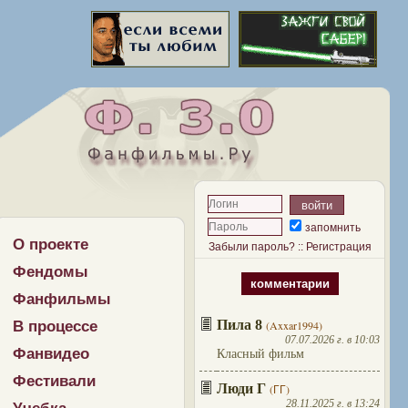
запомнить
О проекте
Забыли пароль?
::
Регистрация
Фендомы
комментарии
Фанфильмы
Пила 8
В процессе
(Axxar1994)
07.07.2026 г. в 10:03
Фанвидео
Класный фильм
Фестивали
Люди Г
(ГГ)
28.11.2025 г. в 13:24