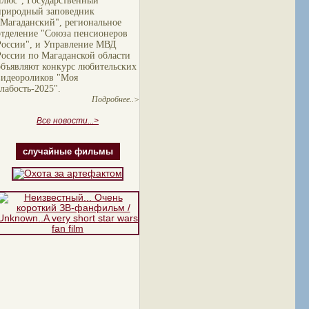
плюс", Государственный
природный заповедник
"Магаданский", региональное
отделение "Союза пенсионеров
России", и Управление МВД
России по Магаданской области
объявляют конкурс любительских
видеороликов "Моя
слабость-2025".
Подробнее..>
Все новости...>
случайные фильмы