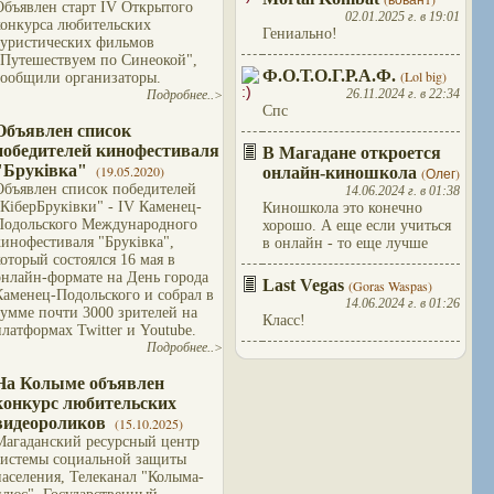
Объявлен старт IV Открытого
02.01.2025 г. в 19:01
конкурса любительских
Гениально!
туристических фильмов
"Путешествуем по Синеокой",
Ф.О.Т.О.Г.Р.А.Ф.
(Lol big)
сообщили организаторы.
26.11.2024 г. в 22:34
Подробнее..>
Спс
Объявлен список
победителей кинофестиваля
В Магадане откроется
"Бруківка"
(19.05.2020)
онлайн-киношкола
(Олег)
Объявлен список победителей
14.06.2024 г. в 01:38
"КіберБруківки" - IV Каменец-
Киношкола это конечно
Подольского Международного
хорошо. А еще если учиться
кинофестиваля "Бруківка",
в онлайн - то еще лучше
который состоялся 16 мая в
онлайн-формате на День города
Last Vegas
(Goras Waspas)
Каменец-Подольского и собрал в
14.06.2024 г. в 01:26
сумме почти 3000 зрителей на
Класс!
платформах Twitter и Youtube.
Подробнее..>
На Колыме объявлен
конкурс любительских
видеороликов
(15.10.2025)
Магаданский ресурсный центр
системы социальной защиты
населения, Телеканал "Колыма-