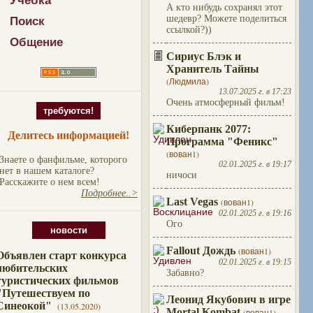
Учебка
А кто нибудь сохранял этот
шедевр? Можете поделиться
Поиск
ссылкой?))
Общение
Сириус Блэк и
Хранитель Тайны
(Людмила)
13.07.2025 г. в 17:23
Очень атмосферный фильм!
требуются!
Киберпанк 2077:
Делитесь информацией!
Программа "Феникс"
(вован1)
Знаете о фанфильме, которого
02.01.2025 г. в 19:17
нет в нашем каталоге?
ничоси
Расскажите о нем всем!
Подробнее..>
Last Vegas
(вован1)
02.01.2025 г. в 19:16
Ого
новости
Fallout Дождь
(вован1)
Объявлен старт конкурса
02.01.2025 г. в 19:15
любительских
Забавно?
туристических фильмов
"Путешествуем по
Леонид Якубович в игре
Синеокой"
(13.05.2020)
Mortal Kombat
(вован1)