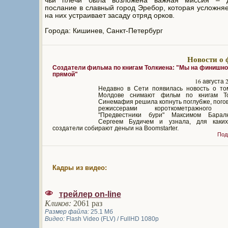
чьи плечи была возложена важная миссия – д
послание в славный город Эребор, которая усложняе
на них устраивает засаду отряд орков.
Города: Кишинев, Санкт-Петербург
Новости о 
Создатели фильма по книгам Толкиена: "Мы на финишно
прямой"
16 августа 
Недавно в Сети появилась новость о том
Молдове снимают фильм по книгам То
Синемафия решила копнуть поглубже, пого
режиссерами короткометражного 
"Предвестники бури" Максимом Бара
Сергеем Будичем и узнала, для каки
создатели собирают деньги на Boomstarter.
Под
Кадры из видео:
трейлер on-line
Кликов:
2061 раз
Размер файла:
25.1 Мб
Видео:
Flash Video (FLV) / FullHD 1080p