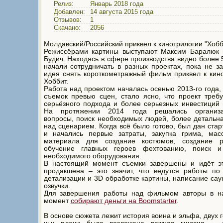
Релиз:
Январь 2018 года
Добавлен:
14 августа 2015 года
Отзывов:
1
Скачано:
2056
Молдавский/Российский приквел к кинотрилогии "Хобб
Режиссёрами картины выступают Максим Баралюк 
Будич. Находясь в сфере производства видео более 5
начали сотрудничать в разных проектах, пока не з
идея снять короткометражный фильм приквел к кин
Хоббит.
Работа над проектом началась осенью 2013-го года,
съемок превью сцен, стало ясно, что проект треб
серьёзного подхода и более серьезных инвестиций 
На протяжении 2014 года решались организа
вопросы, поиск необходимых людей, более детальн
над сценарием. Когда всё было готово, был дан стар
и начались первые затраты, закупка грима, масо
материала для создание костюмов, создание ре
обучение главных героев фехтованию, поиск и
необходимого оборудования.
В настоящий момент съемки завершены и идёт эт
продакшена – это значит, что ведутся работы по
детализации и 3D обработке картины, написание сау
озвучки.
Для завершения работы над фильмом авторы в н
момент
собирают деньги на Boomstarter
.
В основе сюжета лежит история воина и эльфа, двух г