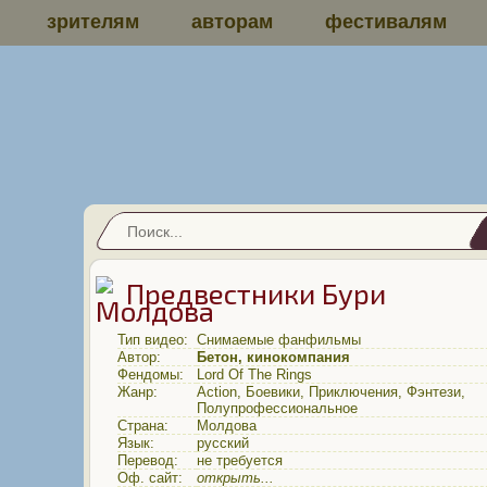
зрителям
авторам
фестивалям
Предвестники Бури
Тип видео:
Снимаемые фанфильмы
Автор:
Бетон, кинокомпания
Фендомы:
Lord Of The Rings
Жанр:
Action
,
Боевики
,
Приключения
,
Фэнтези
,
Полупрофессиональное
Страна:
Молдова
Язык:
русский
Перевод:
не требуется
Оф. сайт:
открыть...