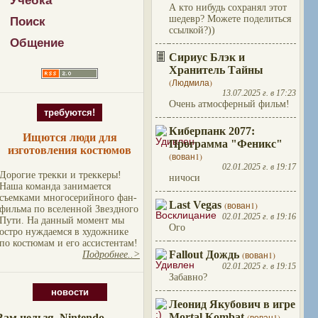
Учебка
А кто нибудь сохранял этот
шедевр? Можете поделиться
Поиск
ссылкой?))
Общение
Сириус Блэк и
Хранитель Тайны
(Людмила)
13.07.2025 г. в 17:23
Очень атмосферный фильм!
требуются!
Киберпанк 2077:
Ищются люди для
Программа "Феникс"
изготовления костюмов
(вован1)
02.01.2025 г. в 19:17
Дорогие трекки и треккеры!
ничоси
Наша команда занимается
съемками многосерийного фан-
Last Vegas
(вован1)
фильма по вселенной Звездного
02.01.2025 г. в 19:16
Пути. На данный момент мы
Ого
остро нуждаемся в художнике
по костюмам и его ассистентам!
Fallout Дождь
(вован1)
Подробнее..>
02.01.2025 г. в 19:15
Забавно?
новости
Леонид Якубович в игре
Mortal Kombat
Вам нельзя. Nintendo
(вован1)