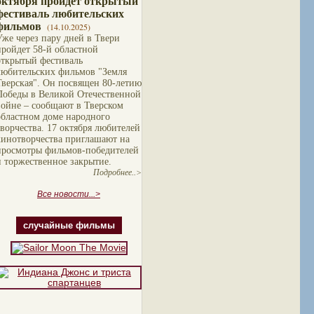
октября пройдет открытый
фестиваль любительских
фильмов
(14.10.2025)
Уже через пару дней в Твери
пройдет 58-й областной
открытый фестиваль
любительских фильмов "Земля
Тверская". Он посвящен 80-летию
Победы в Великой Отечественной
войне – сообщают в Тверском
областном доме народного
творчества. 17 октября любителей
кинотворчества приглашают на
просмотры фильмов-победителей
и торжественное закрытие.
Подробнее..>
Все новости...>
случайные фильмы