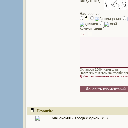
Введите код:
Настроение:
Комментарий *:
B
I
Осталось
символов
Поля: "Имя" и "Комментарий" об
Добавляя комментарий вы согл
Favourite
МаСонский - вроде с одной "с" )