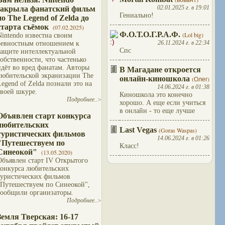
02.01.2025 г. в 19:01
закрыла фанатский фильм
Гениально!
по The Legend of Zelda до
старта съёмок
(07.02.2025)
Ф.О.Т.О.Г.Р.А.Ф.
(Lol big)
Nintendo известна своим
26.11.2024 г. в 22:34
ревностным отношением к
Спс
защите интеллектуальной
собственности, что частенько
идёт во вред фанатам. Авторы
В Магадане откроется
любительской экранизации The
онлайн-киношкола
(Олег)
Legend of Zelda познали это на
14.06.2024 г. в 01:38
своей шкуре.
Киношкола это конечно
Подробнее..>
хорошо. А еще если учиться
в онлайн - то еще лучше
Объявлен старт конкурса
любительских
Last Vegas
(Goras Waspas)
туристических фильмов
14.06.2024 г. в 01:26
"Путешествуем по
Класс!
Синеокой"
(13.05.2020)
Объявлен старт IV Открытого
конкурса любительских
туристических фильмов
"Путешествуем по Синеокой",
сообщили организаторы.
Подробнее..>
Земля Тверская: 16-17