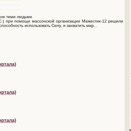
 не теми людьми.
) при помощи массонской организации Мажестик-12 решили
пособность использовать Силу, и захватить мир...
ортала)
ортала)
ортала)