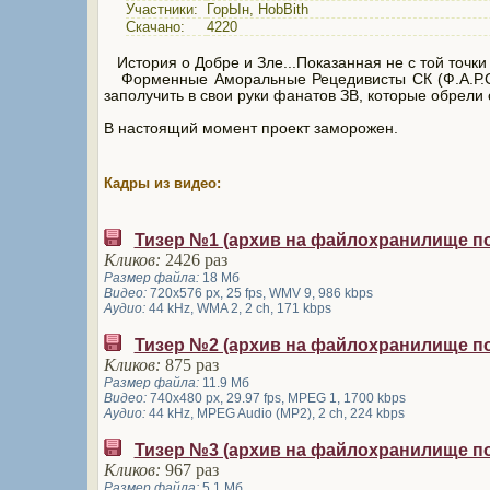
Участники:
ГорЫн
,
HobBith
Скачано:
4220
История о Добре и Зле...Показанная не с той точки
Форменные Аморальные Рецедивисты СК (Ф.А.Р.С.
заполучить в свои руки фанатов ЗВ, которые обрели с
В настоящий момент проект заморожен.
Кадры из видео:
Тизер №1 (архив на файлохранилище п
Кликов:
2426 раз
Размер файла:
18 Мб
Видео:
720x576 px, 25 fps, WMV 9, 986 kbps
Аудио:
44 kHz, WMA 2, 2 ch, 171 kbps
Тизер №2 (архив на файлохранилище п
Кликов:
875 раз
Размер файла:
11.9 Мб
Видео:
740x480 px, 29.97 fps, MPEG 1, 1700 kbps
Аудио:
44 kHz, MPEG Audio (MP2), 2 ch, 224 kbps
Тизер №3 (архив на файлохранилище п
Кликов:
967 раз
Размер файла:
5.1 Мб