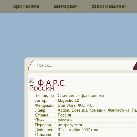
зрителям
авторам
фестивалям
Ф.А.Р.С.
Тип видео:
Снимаемые фанфильмы
Автор:
Majestic-12
Фендомы:
Star Wars
,
Ф.О.Р.С.
Жанр:
Action
,
Боевики
,
Комедии
,
Фантастика
,
Па
Страна:
Россия
Язык:
русский
Перевод:
не требуется
Добавлен:
01 сентября 2007 года
Отзывов:
6