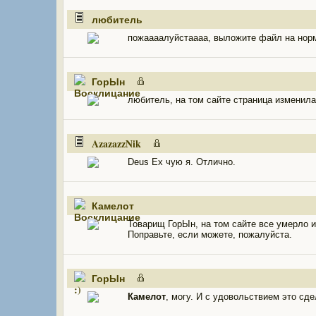
любитель
пожаааалуйстаааа, выложите файл на норм
ГорЫн
любитель, на том сайте страница изменила
AzazazzNik
Deus Ex чую я. Отлично.
Камелот
Товарищ ГорЫн, на том сайте все умерло и 
Поправьте, если можете, пожалуйста.
ГорЫн
Камелот
, могу. И с удовольствием это сде