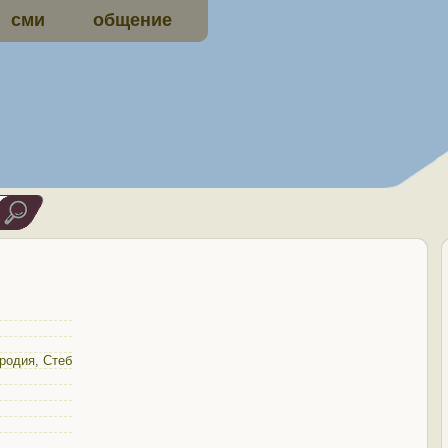
сми
общение
родия
,
Стеб