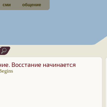
сми
общение
ие. Восстание начинается
Begins