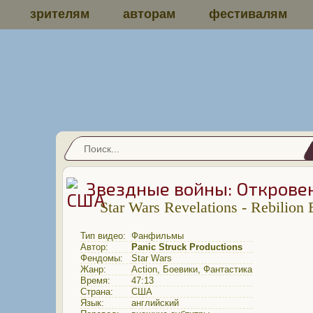
зрителям
авторам
фестивалям
Звездные войны: Откровен
Star Wars Revelations - Rebilion 
Тип видео:
Фанфильмы
Автор:
Panic Struck Productions
Фендомы:
Star Wars
Жанр:
Action
,
Боевики
,
Фантастика
Время:
47:13
Страна:
США
Язык:
английский