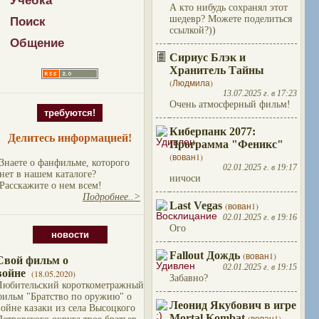
Учебка
А кто нибудь сохранял этот
шедевр? Можете поделиться
Поиск
ссылкой?))
Общение
Сириус Блэк и
Хранитель Тайны
(Людмила)
13.07.2025 г. в 17:23
Очень атмосферный фильм!
требуются!
Киберпанк 2077:
Делитесь информацией!
Программа "Феникс"
(вован1)
Знаете о фанфильме, которого
02.01.2025 г. в 19:17
нет в нашем каталоге?
ничоси
Расскажите о нем всем!
Подробнее..>
Last Vegas
(вован1)
02.01.2025 г. в 19:16
Ого
новости
Fallout Дождь
(вован1)
Свой фильм о
02.01.2025 г. в 19:15
войне
(18.05.2020)
Забавно?
Любительский короткометражный
фильм "Братство по оружию" о
Леонид Якубович в игре
войне казаки из села Высоцкого
Mortal Kombat
(вован1)