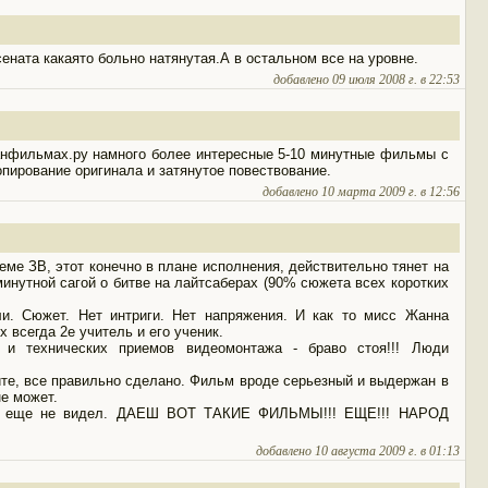
ената какаято больно натянутая.А в остальном все на уровне.
добавлено 09 июля 2008 г. в 22:53
анфильмах.ру намного более интересные 5-10 минутные фильмы с
пирование оригинала и затянутое повествование.
добавлено 10 марта 2009 г. в 12:56
ме ЗВ, этот конечно в плане исполнения, действительно тянет на
минутной сагой о битве на лайтсаберах (90% сюжета всех коротких
ли. Сюжет. Нет интриги. Нет напряжения. И как то мисс Жанна
х всегда 2е учитель и его ученик.
 и технических приемов видеомонтажа - браво стоя!!! Люди
ите, все правильно сделано. Фильм вроде серьезный и выдержан в
не может.
кто еще не видел. ДАЕШ ВОТ ТАКИЕ ФИЛЬМЫ!!! ЕЩЕ!!! НАРОД
добавлено 10 августа 2009 г. в 01:13