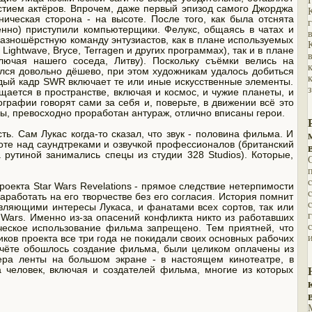
астием актёров. Впрочем, даже первый эпизод самого Джорджа
ническая сторона - на высоте. После того, как была отснята
венно) приступили компьютерщики. Фелукс, общаясь в чатах и
разношёрстную команду энтузиастов, как в плане используемых
ightwave, Bryce, Terragen и других программах), так и в плане
лючая нашего соседа, Литву). Поскольку съёмки велись на
лся довольно дёшево, при этом художникам удалось добиться
ждый кадр SWR включает те или иные искусственные элементы.
ается в пространстве, включая и космос, и чужие планеты, и
рафии говорят сами за себя и, поверьте, в движении всё это
ы, превосходно проработан антураж, отлично вписаны герои.
. Сам Лукас когда-то сказал, что звук - половина фильма. И
оте над саундтреками и озвучкой профессионалов (британский
 рутиной занимались спецы из студии 328 Studios). Которые,
екта Star Wars Revelations - прямое следствие нетерпимости
аработать на его творчестве без его согласия. История помнит
вляющими интересы Лукаса, и фанатами всех сортов, так или
 Wars. Именно из-за опасений конфликта никто из работавших
ческое использование фильма запрещено. Тем приятней, что
иков проекта все три года не покидали своих основных рабочих
 счёте обошлось создание фильма, были целиком оплачены из
ера ленты на большом экране - в настоящем кинотеатре, в
а человек, включая и создателей фильма, многие из которых