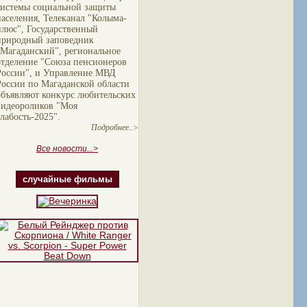
системы социальной защиты
населения, Телеканал "Колыма-
плюс", Государственный
природный заповедник
"Магаданский", региональное
отделение "Союза пенсионеров
России", и Управление МВД
России по Магаданской области
объявляют конкурс любительских
видеороликов "Моя
слабость-2025".
Подробнее..>
Все новости...>
случайные фильмы