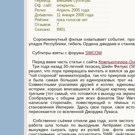
Перевод:
внешние субтитры
Оф. сайт:
открыть...
Релиз:
Апрель 2005 года
Добавлен:
11 января 2008 года
Рейтинг:
пока голосов нет
Отзывов:
7
Скачано:
8901
Сорокоминутный фильм охватывает события, прои
упадок Республики, гибель Ордена джедаев и стано
Субтитры взяты с форума
SWCOM
.
Перед вами часть статьи с сайта
Компьютерра-Он
Три года назад 30-летний техасец Шейн Фелукс (Sha
решил, что пора прекращать мечтать и взялся за д
"той стороной" кинематографа, так что прикупив хо
и была самая большая из единоразовых трат на 
Совместными усилиями друзей и коллег, единомы
история, хорошо вписавшаяся в общую картину ми
третьим (тот самый, что готовится к выходу на экра
Сообразуясь с общим для всех фанатов Star War
написали сторилайн, повествующий о тёмных г
становления Империи. Здесь свои герои, своя ист
пересекается со вселенной Джорджа Лукаса.
Собственно съёмки отняли два года, хотя чистого 
работа шла только по выходным. Актёрами стали
вынужден сыграть одну из ролей (см. фото ниже)
счастливчики, успевшие посмотреть SWR: действую