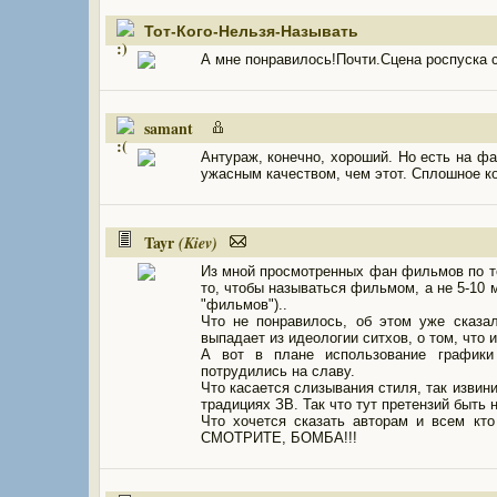
Тот-Кого-Нельзя-Называть
А мне понравилось!Почти.Сцена роспуска с
samant
Антураж, конечно, хороший. Но есть на ф
ужасным качеством, чем этот. Сплошное ко
Tayr
(Kiev)
Из мной просмотренных фан фильмов по те
то, чтобы называться фильмом, а не 5-10 
"фильмов")..
Что не понравилось, об этом уже сказа
выпадает из идеологии ситхов, о том, что и
А вот в плане использование графики
потрудились на славу.
Что касается слизывания стиля, так извин
традициях ЗВ. Так что тут претензий быть 
Что хочется сказать авторам и всем 
СМОТРИТЕ, БОМБА!!!