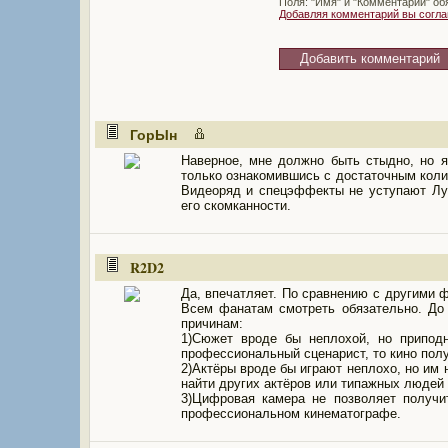
Поля: "Имя" и "Комментарий" об
Добавляя комментарий вы согл
ГорЫн
Наверное, мне должно быть стыдно, но я
только ознакомившись с достаточным коли
Видеоряд и спецэффекты не уступают Лук
его скомканности.
R2D2
Да, впечатляет. По сравнению с другими
Всем фанатам смотреть обязательно. До
причинам:
1)Сюжет вроде бы неплохой, но приподн
профессиональный сценарист, то кино пол
2)Актёры вроде бы играют неплохо, но им 
найти других актёров или типажных людей
3)Цифровая камера не позволяет получи
профессиональном кинематографе.