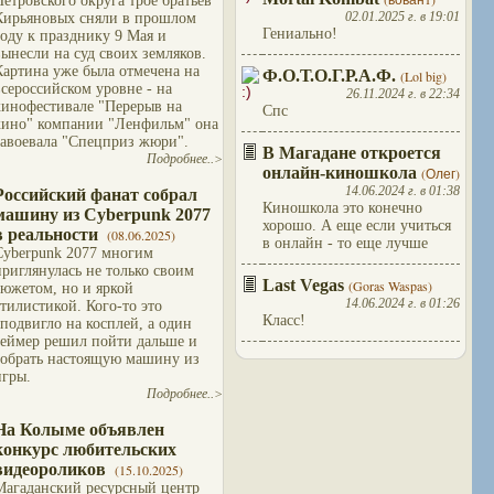
Петровского округа трое братьев
02.01.2025 г. в 19:01
Кирьяновых сняли в прошлом
Гениально!
году к празднику 9 Мая и
вынесли на суд своих земляков.
Картина уже была отмечена на
Ф.О.Т.О.Г.Р.А.Ф.
(Lol big)
всероссийском уровне - на
26.11.2024 г. в 22:34
кинофестивале "Перерыв на
Спс
кино" компании "Ленфильм" она
завоевала "Спецприз жюри".
В Магадане откроется
Подробнее..>
онлайн-киношкола
(Олег)
14.06.2024 г. в 01:38
Российский фанат собрал
Киношкола это конечно
машину из Cyberpunk 2077
хорошо. А еще если учиться
в реальности
(08.06.2025)
в онлайн - то еще лучше
Cyberpunk 2077 многим
приглянулась не только своим
Last Vegas
(Goras Waspas)
сюжетом, но и яркой
14.06.2024 г. в 01:26
стилистикой. Кого-то это
Класс!
сподвигло на косплей, а один
геймер решил пойти дальше и
собрать настоящую машину из
игры.
Подробнее..>
На Колыме объявлен
конкурс любительских
видеороликов
(15.10.2025)
Магаданский ресурсный центр