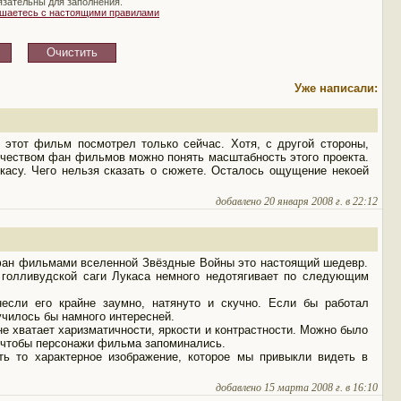
язательны для заполнения.
ашаетесь с настоящими правилами
Уже написали:
 этот фильм посмотрел только сейчас. Хотя, с другой стороны,
чеством фан фильмов можно понять масштабность этого проекта.
асу. Чего нельзя сказать о сюжете. Осталось ощущение некоей
добавлено 20 января 2008 г. в 22:12
 фан фильмами вселенной Звёздные Войны это настоящий шедевр.
 голливудской саги Лукаса немного недотягивает по следующим
если его крайне заумно, натянуто и скучно. Если бы работал
училось бы намного интересней.
не хватает харизматичности, яркости и контрастности. Можно было
 чтобы персонажи фильма запоминались.
ть то характерное изображение, которое мы привыкли видеть в
добавлено 15 марта 2008 г. в 16:10