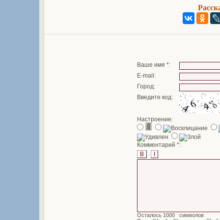
Расск
Ваше имя *:
E-mail:
Город:
Введите код:
Настроение:
Комментарий *:
B
I
Осталось
символов