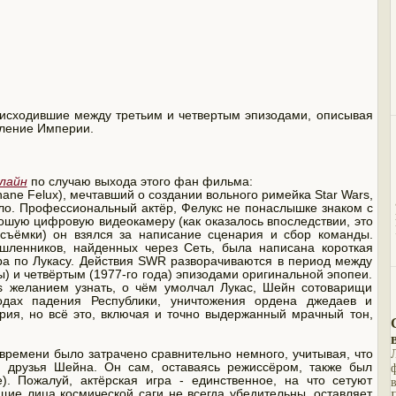
сходившие между третьим и четвертым эпизодами, описывая
вление Империи.
лайн
по случаю выхода этого фан фильма:
ne Felux), мечтавший о создании вольного римейка Star Wars,
ело. Профессиональный актёр, Фелукс не понаслышке знаком с
рошую цифровую видеокамеру (как оказалось впоследствии, это
съёмки) он взялся за написание сценария и сбор команды.
шленников, найденных через Сеть, была написана короткая
ра по Лукасу. Действия SWR разворачиваются в период между
ны) и четвёртым (1977-го года) эпизодами оригинальной эпопеи.
s желанием узнать, о чём умолчал Лукас, Шейн сотоварищи
одах падения Республики, уничтожения ордена джедаев и
ория, но всё это, включая и точно выдержанный мрачный тон,
времени было затрачено сравнительно немного, учитывая, что
 друзья Шейна. Он сам, оставаясь режиссёром, также был
. Пожалуй, актёрская игра - единственное, на что сетуют
щие лица космической саги не всегда убедительны, оставляет