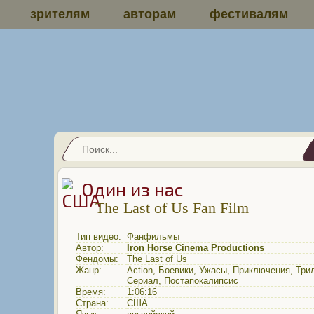
зрителям
авторам
фестивалям
Один из нас
The Last of Us Fan Film
Тип видео:
Фанфильмы
Автор:
Iron Horse Cinema Productions
Фендомы:
The Last of Us
Жанр:
Action
,
Боевики
,
Ужасы
,
Приключения
,
Три
Сериал
,
Постапокалипсис
Время:
1:06:16
Страна:
США