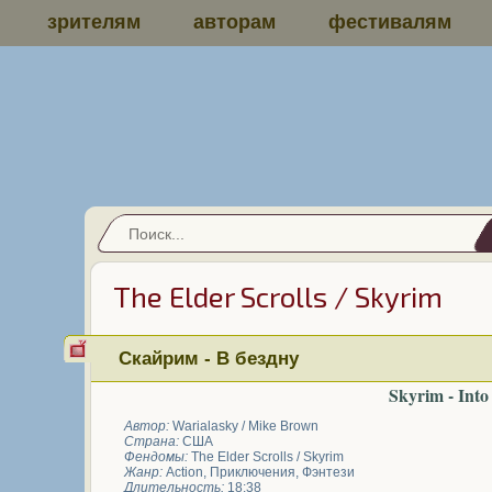
зрителям
авторам
фестивалям
The Elder Scrolls / Skyrim
Скайрим - В бездну
Skyrim - Into
Автор:
Warialasky / Mike Brown
Страна:
США
Фендомы:
The Elder Scrolls / Skyrim
Жанр:
Action
,
Приключения
,
Фэнтези
Длительность:
18:38