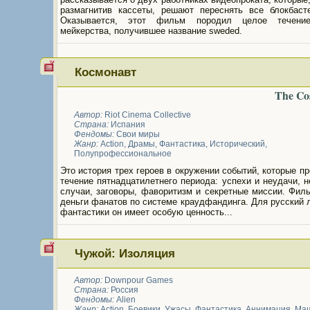
размагнитив кассеты, решают переснять все блокбаст
Оказывается, этот фильм породил целое течени
мейкерства, получившее название sweded.
Космонавт
The Co
Автор:
Riot Cinema Collective
Страна:
Испания
Фендомы:
Свои миры
Жанр:
Action
,
Драмы
,
Фантастика
,
Исторический
,
Полупрофессиональное
Это история трех героев в окружении событий, которые п
течение пятнадцатилетнего периода: успехи и неудачи, 
случаи, заговоры, фаворитизм и секретные миссии. Фил
деньги фанатов по системе краудфандинга. Для русский
фантастики он имеет особую ценность...
Чужой: Изоляция
Автор:
Downpour Games
Страна:
Россия
Фендомы:
Alien
Жанр:
Action
,
Боевики
,
Ужасы
,
Фантастика
,
Аннимация
,
Ма