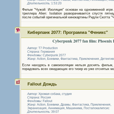
Длительность:
1:53:20
Фильм "Чужой: Изоляция" основан на одноименной игре.
триллера Alien: Isolation разворачивается спустя пятн
после событий оригинальной кинокартины Ридли Скотта "
Киберпанк 2077: Программа "Феникс"
Cyberpunk 2077 fan film: Phoenix
Автор:
T7 Production
Страна:
Германия
Фендомы:
Cyberpunk 2077
Жанр:
Action
,
Боевики
,
Фантастика
,
Приключения
,
Детектив
Если находясь в самоизоляции нельзя доснять фильм,
порадовать всех ожидающих его тизер из уже отснятых м
Fallout Дождь
Автор:
Хромая собака, студия
Страна:
Россия
Фендомы:
Fallout
Жанр:
Action
,
Боевики
,
Драмы
,
Фантастика
,
Приключения
,
Экранизация
,
Аннимация
,
Машинима
,
Постапокалипсис
Длительность:
39:07