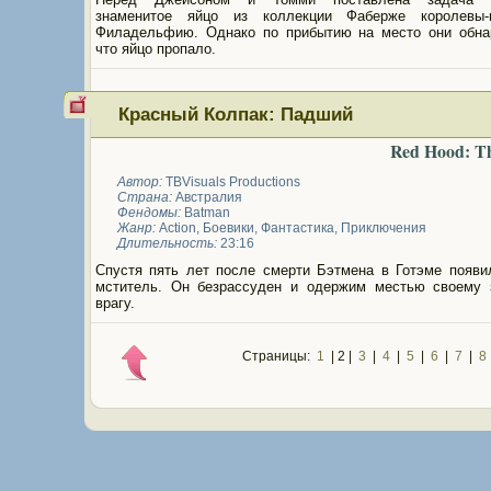
знаменитое яйцо из коллекции Фаберже королевы-
Филадельфию. Однако по прибытию на место они обна
что яйцо пропало.
Красный Колпак: Падший
Red Hood: Th
Автор:
TBVisuals Productions
Страна:
Австралия
Фендомы:
Batman
Жанр:
Action
,
Боевики
,
Фантастика
,
Приключения
Длительность:
23:16
Спустя пять лет после смерти Бэтмена в Готэме появи
мститель. Он безрассуден и одержим местью своему 
врагу.
Страницы:
1
| 2 |
3
|
4
|
5
|
6
|
7
|
8