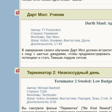
Дарт Мол: Ученик
Darth Maul: Ap
Автор:
T7 Production
Страна:
Германия
Фендомы:
Star Wars
Жанр:
Action
,
Боевики
,
Фантастика
,
Дуэль
Длительность:
17:49
В завершение своего обучение Дарт Мол должен встрети
к лицу с шестью джедаями, чтобы продемонстрировать 
потенциал и стать Темным лордом ситхов.
Терминатор 2: Низкоссудный день
Terminator 2 Sweded: Low Budg
Автор:
Michael Bartnett
Страна:
США
Фендомы:
Terminator
Жанр:
Action
,
Боевики
,
Фантастика
,
Пародия
,
Трэш
,
Стеб
,
S
Длительность:
6:00
Вы смотрели фильм "Перемотка" ("Be Kind Rewind
рассказывается о двух работниках видеопроката, которые