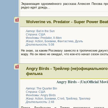
Экранизация одноимённого рассказа Алексея Пехова про
редко идет дождь...
Wolverine vs. Predator - Super Power Bea
Автор:
Bat in the Sun
Страна:
США
Фендомы:
Predator
,
X-Men
Жанр:
Action
,
Боевики
,
Фантастика
,
Дуэль
Длительность:
5:08
Не знаю, за каким Росомаху занесло в тропические джунг
жару. Но он явно не ожидал, что кое-кто начал сезон охоты
Angry Birds - Трейлер (не)официального
фильма
Angry Birds - (Un)Official Movi
Автор:
The Quarter Bin
Страна:
США
Фендомы:
Angry Birds
Жанр:
Action
,
Боевики
,
Стеб
,
Трейлер
,
Триллер
Длительность:
2:48
Перед Джейсоном и Томми поставлена задача д