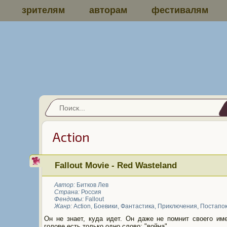
зрителям
авторам
фестивалям
Action
Fallout Movie - Red Wasteland
Автор:
Битков Лев
Страна:
Россия
Фендомы:
Fallout
Жанр:
Action
,
Боевики
,
Фантастика
,
Приключения
,
Постапо
Он не знает, куда идет. Он даже не помнит своего име
голове есть только одно слово: "война".