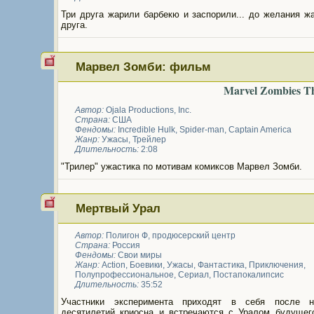
Три друга жарили барбекю и заспорили... до желания ж
друга.
Марвел Зомби: фильм
Marvel Zombies T
Автор:
Ojala Productions, Inc.
Страна:
США
Фендомы:
Incredible Hulk
,
Spider-man
,
Captain America
Жанр:
Ужасы
,
Трейлер
Длительность:
2:08
"Трилер" ужастика по мотивам комиксов Марвел Зомби.
Мертвый Урал
Автор:
Полигон Ф, продюсерский центр
Страна:
Россия
Фендомы:
Свои миры
Жанр:
Action
,
Боевики
,
Ужасы
,
Фантастика
,
Приключения
,
Полупрофессиональное
,
Сериал
,
Постапокалипсис
Длительность:
35:52
Участники эксперимента приходят в себя после н
десятилетий криосна и встречаются с Уралом будущег