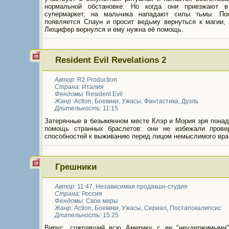
нормальной обстановке. Но когда они приезжают 
супермаркет, на мальчика нападают силы тьмы. По
появляется Спаун и просит ведьму вернуться к магии, 
Люцифер вернулся и ему нужна её помощь.
Resident Evil Revelations 2
Автор:
R2 Production
Страна:
Италия
Фендомы:
Resident Evil
Жанр:
Action
,
Боевики
,
Ужасы
,
Фантастика
,
Дуэль
Длительность:
11:15
Затерянные в безымянном месте Клэр и Мория зря понад
помощь странных браслетов: они не избежали прове
способностей к выживанию перед лицом немыслимого вра
Грешники
Автор:
11:47, Независимая продакшн-студия
Страна:
Россия
Фендомы:
Свои миры
Жанр:
Action
,
Боевики
,
Ужасы
,
Сериал
,
Постапокалипсис
Длительность:
15:25
Вирус, сожравший всю Америку с ее "неудержимыми"