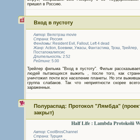
пришел в Россию.
Вход в пустоту
Автор:
Велотрэш movie
Страна:
Россия
Фендомы:
Resident Evil
,
Fallout
,
Left 4 dead
Жанр:
Action
,
Боевики
,
Ужасы
,
Фантастика
,
Трэш
,
Трейлер
,
Постапокалипсис
Длительность:
2:52
Рейтинг:
5.00
Трейлер фильма "Вход в пустоту". Фильм рассказывает
людей пытающихся выжить , после того, как стран
уничтожил почти все население планеты. Но эти выживши
группа слабаков. Так что неприятности скорее всег
зараженных.
Полураспад: Протокол "Лямбда" (проек
закрыт)
Half Life : Lambda Protokolü We
Автор:
CoolBrosChannel
Страна:
Турция