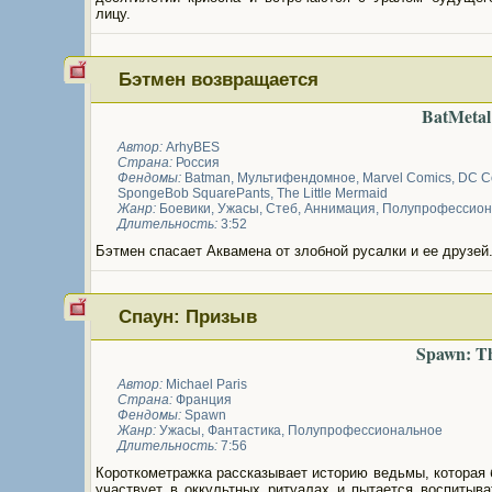
лицу.
Бэтмен возвращается
BatMetal
Автор:
ArhyBES
Страна:
Россия
Фендомы:
Batman
,
Мультифендомное
,
Marvel Comics
,
DC C
SpongeBob SquarePants
,
The Little Mermaid
Жанр:
Боевики
,
Ужасы
,
Стеб
,
Аннимация
,
Полупрофессион
Длительность:
3:52
Бэтмен спасает Аквамена от злобной русалки и ее друзей
Спаун: Призыв
Spawn: Th
Автор:
Michael Paris
Страна:
Франция
Фендомы:
Spawn
Жанр:
Ужасы
,
Фантастика
,
Полупрофессиональное
Длительность:
7:56
Короткометражка рассказывает историю ведьмы, которая
участвует в оккультных ритуалах и пытается воспитыва