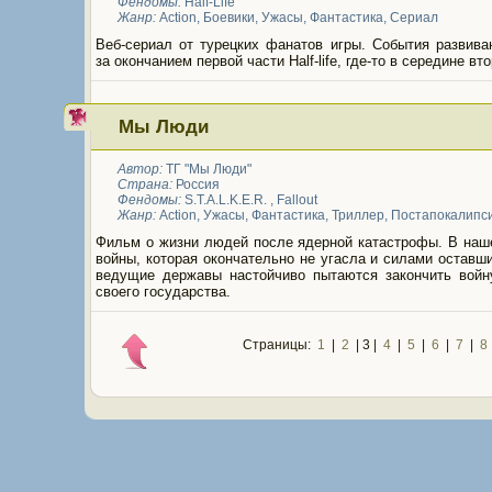
Фендомы:
Half-Life
Жанр:
Action
,
Боевики
,
Ужасы
,
Фантастика
,
Сериал
Веб-сериал от турецких фанатов игры. События развива
за окончанием первой части Half-life, где-то в середине вто
Мы Люди
Автор:
ТГ "Мы Люди"
Страна:
Россия
Фендомы:
S.T.A.L.K.E.R.
,
Fallout
Жанр:
Action
,
Ужасы
,
Фантастика
,
Триллер
,
Постапокалипс
Фильм о жизни людей после ядерной катастрофы. В наш
войны, которая окончательно не угасла и силами оставш
ведущие державы настойчиво пытаются закончить войн
своего государства.
Страницы:
1
|
2
| 3 |
4
|
5
|
6
|
7
|
8