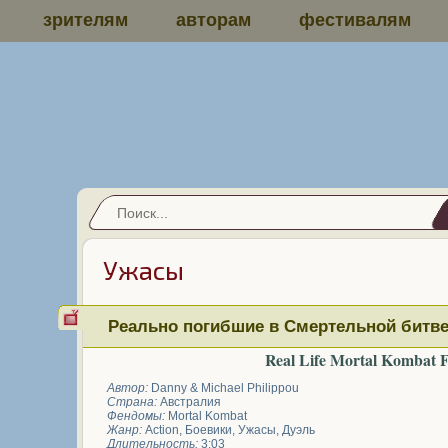
зрителям
авторам
фестивалям
Ужасы
Реально погибшие в Смертельной битв
Real Life Mortal Kombat Fa
Автор:
Danny & Michael Philippou
Страна:
Австралия
Фендомы:
Mortal Kombat
Жанр:
Action
,
Боевики
,
Ужасы
,
Дуэль
Длительность:
3:03