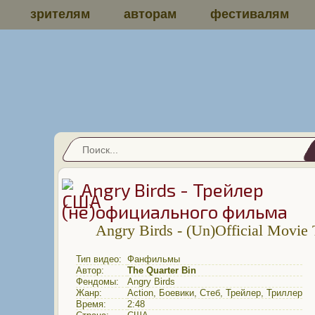
зрителям
авторам
фестивалям
Angry Birds - Трейлер
(не)официального фильма
Angry Birds - (Un)Official Movie T
Тип видео:
Фанфильмы
Автор:
The Quarter Bin
Фендомы:
Angry Birds
Жанр:
Action
,
Боевики
,
Стеб
,
Трейлер
,
Триллер
Время:
2:48