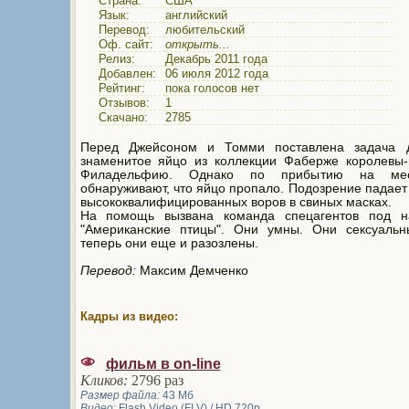
Страна:
США
Язык:
английский
Перевод:
любительский
Оф. сайт:
открыть...
Релиз:
Декабрь 2011 года
Добавлен:
06 июля 2012 года
Рейтинг:
пока голосов нет
Отзывов:
1
Скачано:
2785
Перед Джейсоном и Томми поставлена задача д
знаменитое яйцо из коллекции Фаберже королевы-
Филадельфию. Однако по прибытию на ме
обнаруживают, что яйцо пропало. Подозрение падает
высококвалифицированных воров в свиных масках.
На помощь вызвана команда спецагентов под н
"Американские птицы". Они умны. Они сексуальн
теперь они еще и разозлены.
Перевод:
Максим Демченко
Кадры из видео:
фильм в on-line
Кликов:
2796 раз
Размер файла:
43 Мб
Видео:
Flash Video (FLV) / HD 720p