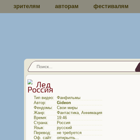
зрителям
авторам
фестивалям
Лед
Тип видео:
Фанфильмы
Автор:
Gideon
Фендомы:
Свои миры
Жанр:
Фантастика
,
Аннимация
Время:
19:46
Страна:
Россия
Язык:
русский
Перевод:
не требуется
Оф. сайт:
открыть...