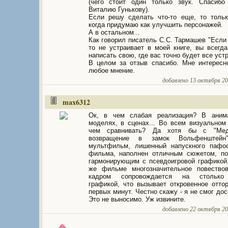
(чего стоит один только звук. Спасиб
Виталию Гунькову).
Если решу сделать что-то еще, то тольк
когда придумаю как улучшить персонажей.
А в остальном...
Как говорил писатель С.С. Тармашев "Если 
то не устраивает в моей книге, вы всегд
написать свою, где вас точно будет все устр
В целом за отзыв спасибо. Мне интересн
любое мнение.
добавлено 13 октября 201
max6312
Ок, в чем слабая реализация? В анима
моделях, в сценах... Во всем визуальном
чем сравнивать? Да хотя бы с "Ме
возвращение в замок Вольфенштейн
мультфильм, лишенный напускного пафос
фильма, наполнен отличным сюжетом, по
гармонирующим с псевдоигровой графикой
же фильме многозначительное повествов
кадром сопровождается на столько
графикой, что вызывает откровенное отто
первых минут. Честно скажу - я не смог дос
Это не выносимо. Уж извините.
добавлено 22 октября 201