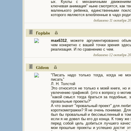
ых. Куклы с механичными движениям
ключевая анимация" ныне смотрятся, как тв
маленького ребенка, единственными покл
которого являются влюбленные в чадо роди
добавлено 11 октября 201
ГорЫн
max6312
, можете аргументированно объя
чем конкретно с вашей точки зрения здес
реализация. И по сравнению с чем.
добавлено 12 октября 201
Gideon
"Писать надо только тогда, когда не м
писать"
Л. Н. Толстой
Это относится не только к моей книге, но и
увлечению графикой. (это к вопросу о мотив
"какой смысл тогда браться за подобные, 
провальные проекты?"
А что значит "провальный проект" для люби
короткометражки? Я не очень понимаю. Для
был бы провальный и бессмысленный в том
если я не довел бы его до конца. К тому же
перед собой цель добиться лучшего качес
мои прошлые проекты и успешно достиг эт