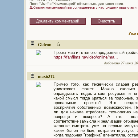
Поля: "Имя" и "Комментарий" обязательны для заполнения.
Добавляя комментарий вы соглашаетесь с настоящими правилами
Уже 
Gideon
Проект жив и готов его предрелизный трейле
https://fanfilms.ru/video/online/ma...
добавлено 27 июня 201
max6312
Пример того, как технически слабая ре
уничтожает сюжет. Можно сколько
оправдывать недостатком ресурсов и оп
какой смысл тогда браться за подобные, 
провальные проекты? Это неадекв
восприятия собственных возможностей. 
ли для начала отработать технологию н
попроще и покороче? А так... по
соответствие замысла и реализации отбивае
желание смотреть уже на первых минута
каким бы он не был, потрачен впустую. 
когда подобная "графика" впечатляла, остал