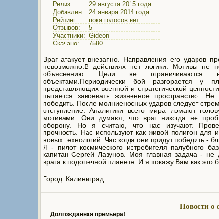
Релиз:
29 августа 2015 года
Добавлен:
24 января 2014 года
Рейтинг:
пока голосов нет
Отзывов:
5
Участники:
Gideon
Скачано:
7590
Враг атакует внезапно. Направления его ударов пр
невозможно.В действиях нет логики. Мотивы не п
объяснению. Цели не ограничиваются в
объектами.Периодически бой разгорается у п
представляющих военной и стратегической ценности
пытается завоевать жизненное пространство. Не 
победить. После молниеносных ударов следует стре
отступление. Аналитики всего мира ломают голов
мотивами. Они думают, что враг никогда не проб
оборону. Но я считаю, что нас изучают. Пров
прочность. Нас используют как живой полигон для 
новых технологий. Час когда они придут победить - бл
Я - пилот космического истребителя палубного ба
капитан Сергей Лазунов. Моя главная задача - не 
врага к подопечной планете. И я покажу Вам как это 
Город: Калиниград
Новости о 
Долгожданная премьера!